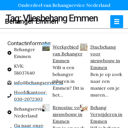
Onderdeel van Behangservice Nederland
Tag:
Vliesbehang Emmen
Behanger Emmen
Contactinformatie:
Werkgebied
Stucbehang
Behanger
van Behanger
voor
Emmen
Emmen
nieuwbouw in
KVK:
Wilt u een
Emmen
58037640
behanger
Ben je op zoek
inhuren in
naar een
info@behangservice.nl
Emmen? Dit is
manier om je
Hoofdkantoor:
het...
muren...
030-2072303
Renostuc voor
Behang
Behangservice
nieuwbouw in
Verwijderen in
Nederland
Emmen
Emmen
Ga naar onze