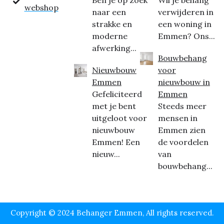
Ben je op zoek
Wil je behang
webshop
naar een
verwijderen in
strakke en
een woning in
moderne
Emmen? Ons...
afwerking...
Bouwbehang
Nieuwbouw
voor
Emmen
nieuwbouw in
Gefeliciteerd
Emmen
met je bent
Steeds meer
uitgeloot voor
mensen in
nieuwbouw
Emmen zien
Emmen! Een
de voordelen
nieuw...
van
bouwbehang...
Copyright © 2024 Behanger Emmen, All rights reserved.