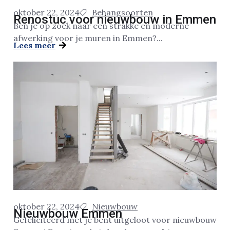
oktober 22, 2024
Behangsoorten
Renostuc voor nieuwbouw in Emmen
Ben je op zoek naar een strakke en moderne
afwerking voor je muren in Emmen?...
Lees meer
oktober 22, 2024
Nieuwbouw
Nieuwbouw Emmen
Gefeliciteerd met je bent uitgeloot voor nieuwbouw