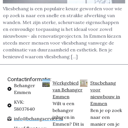
Vliesbehang is een populaire keuze geworden voor wie
op zoek is naar een snelle en strakke afwerking van
wanden. Met zijn sterke, scheurvaste eigenschappen
en eenvoudige toepassing is het ideaal voor zowel
nieuwbouw- als renovatieprojecten. In Emmen kiezen
steeds meer mensen voor vliesbehang vanwege de
combinatie van duurzaamheid en esthetiek. Ben je
benieuwd waarom vliesbehang […]
Contactinformatie:
Werkgebied
Stucbehang
Behanger
van Behanger
voor
Emmen
Emmen
nieuwbouw in
KVK:
Wilt u een
Emmen
58037640
behanger
Ben je op zoek
inhuren in
naar een
info@behangservice.nl
Emmen? Dit is
manier om je