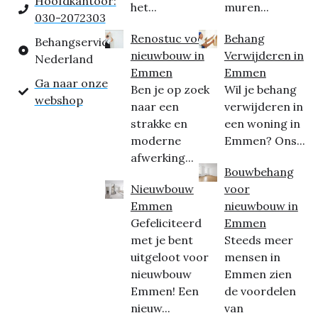
Hoofdkantoor:
het...
muren...
030-2072303
Renostuc voor
Behang
Behangservice
nieuwbouw in
Verwijderen in
Nederland
Emmen
Emmen
Ga naar onze
Ben je op zoek
Wil je behang
webshop
naar een
verwijderen in
strakke en
een woning in
moderne
Emmen? Ons...
afwerking...
Bouwbehang
Nieuwbouw
voor
Emmen
nieuwbouw in
Gefeliciteerd
Emmen
met je bent
Steeds meer
uitgeloot voor
mensen in
nieuwbouw
Emmen zien
Emmen! Een
de voordelen
nieuw...
van