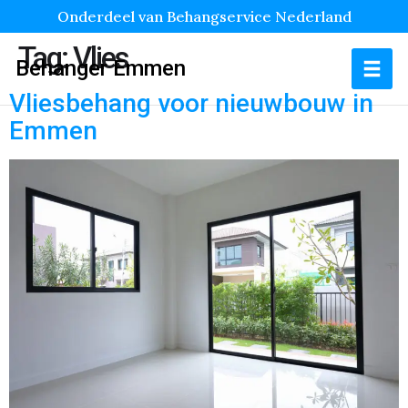
Onderdeel van Behangservice Nederland
Tag:
Vlies
Behanger Emmen
Vliesbehang voor nieuwbouw in
Emmen