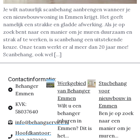
Je wilt natuurlijk scanbehang aanbrengen wanneer je
een nieuwbouwwoning in Emmen krijgt. Het geeft
namelijk een strakke en gladde afwerking. Als je op
zoek bent naar een manier om je muren duurzaam en
strak af te werken, is scanbehang een uitstekende
keuze. Onze team werkt er al meer dan 20 jaar mee!
Scanbehang, ook wel […]
Contactinformatie:
Werkgebied
Stucbehang
Behanger
van Behanger
voor
Emmen
Emmen
nieuwbouw in
KVK:
Wilt u een
Emmen
58037640
behanger
Ben je op zoek
inhuren in
naar een
info@behangservice.nl
Emmen? Dit is
manier om je
Hoofdkantoor:
het...
muren...