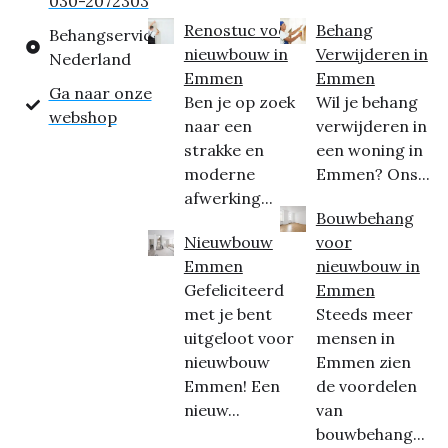
030-2072303
Renostuc voor
Behang
Behangservice
nieuwbouw in
Verwijderen in
Nederland
Emmen
Emmen
Ga naar onze
Ben je op zoek
Wil je behang
webshop
naar een
verwijderen in
strakke en
een woning in
moderne
Emmen? Ons...
afwerking...
Bouwbehang
Nieuwbouw
voor
Emmen
nieuwbouw in
Gefeliciteerd
Emmen
met je bent
Steeds meer
uitgeloot voor
mensen in
nieuwbouw
Emmen zien
Emmen! Een
de voordelen
nieuw...
van
bouwbehang...