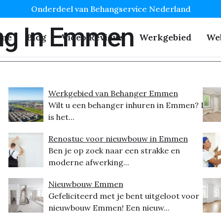
Onderdeel van Behangservice Nederland
ng In Emmen
me
Blog
Video Reviews
Werkgebied
We
Werkgebied van Behanger Emmen
Wilt u een behanger inhuren in Emmen? Dit
is het...
Renostuc voor nieuwbouw in Emmen
Ben je op zoek naar een strakke en
moderne afwerking...
Nieuwbouw Emmen
Gefeliciteerd met je bent uitgeloot voor
nieuwbouw Emmen! Een nieuw...