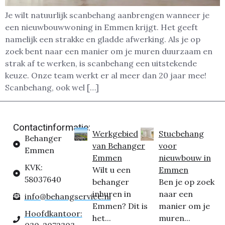
Je wilt natuurlijk scanbehang aanbrengen wanneer je
een nieuwbouwwoning in Emmen krijgt. Het geeft
namelijk een strakke en gladde afwerking. Als je op
zoek bent naar een manier om je muren duurzaam en
strak af te werken, is scanbehang een uitstekende
keuze. Onze team werkt er al meer dan 20 jaar mee!
Scanbehang, ook wel […]
Contactinformatie:
Werkgebied
Stucbehang
Behanger
van Behanger
voor
Emmen
Emmen
nieuwbouw in
KVK:
Wilt u een
Emmen
58037640
behanger
Ben je op zoek
inhuren in
naar een
info@behangservice.nl
Emmen? Dit is
manier om je
Hoofdkantoor:
het...
muren...