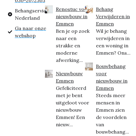
030-2072303
Renostuc voor
Behang
Behangservice
nieuwbouw in
Verwijderen in
Nederland
Emmen
Emmen
Ga naar onze
Ben je op zoek
Wil je behang
webshop
naar een
verwijderen in
strakke en
een woning in
moderne
Emmen? Ons...
afwerking...
Bouwbehang
Nieuwbouw
voor
Emmen
nieuwbouw in
Gefeliciteerd
Emmen
met je bent
Steeds meer
uitgeloot voor
mensen in
nieuwbouw
Emmen zien
Emmen! Een
de voordelen
nieuw...
van
bouwbehang...