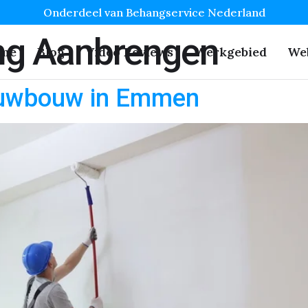
Onderdeel van Behangservice Nederland
g Aanbrengen
me
Blog
Video Reviews
Werkgebied
We
euwbouw in Emmen