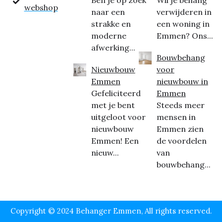
Ben je op zoek
Wil je behang
webshop
naar een
verwijderen in
strakke en
een woning in
moderne
Emmen? Ons...
afwerking...
Bouwbehang
Nieuwbouw
voor
Emmen
nieuwbouw in
Gefeliciteerd
Emmen
met je bent
Steeds meer
uitgeloot voor
mensen in
nieuwbouw
Emmen zien
Emmen! Een
de voordelen
nieuw...
van
bouwbehang...
Copyright © 2024 Behanger Emmen, All rights reserved.