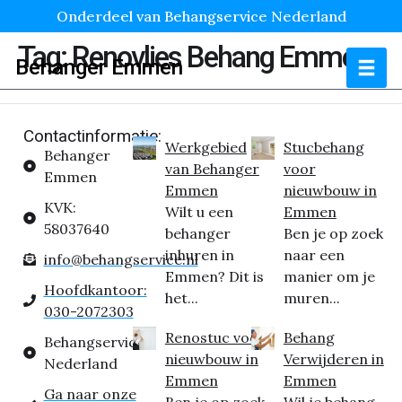
Onderdeel van Behangservice Nederland
Tag:
Renovlies Behang Emmen
Behanger Emmen
Contactinformatie:
Werkgebied
Stucbehang
Behanger
van Behanger
voor
Emmen
Emmen
nieuwbouw in
KVK:
Wilt u een
Emmen
58037640
behanger
Ben je op zoek
inhuren in
naar een
info@behangservice.nl
Emmen? Dit is
manier om je
Hoofdkantoor:
het...
muren...
030-2072303
Renostuc voor
Behang
Behangservice
nieuwbouw in
Verwijderen in
Nederland
Emmen
Emmen
Ga naar onze