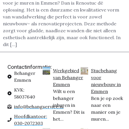
voor je muren in Emmen? Dan is Renostuc dé
oplossing. Het is een duurzame en kwalitatieve vorm
van wandafwerking die perfect is voor zowel
nieuwbouw- als renovatieprojecten. Deze methode
zorgt voor gladde, naadloze wanden die niet alleen
esthetisch aantrekkelijk zijn, maar ook functioneel. In
dit […]
Contactinformatie:
Werkgebied
Stucbehang
Behanger
van Behanger
voor
Emmen
Emmen
nieuwbouw in
KVK:
Wilt u een
Emmen
58037640
behanger
Ben je op zoek
inhuren in
naar een
info@behangservice.nl
Emmen? Dit is
manier om je
Hoofdkantoor:
het...
muren...
030-2072303