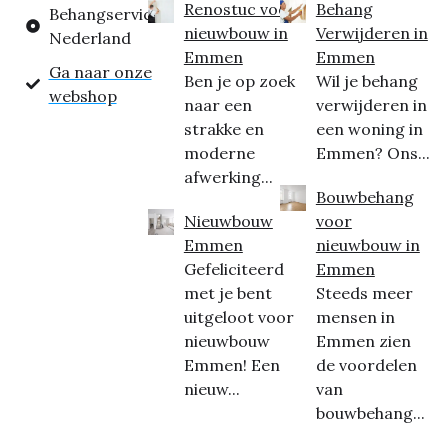
Renostuc voor
Behang
Behangservice
nieuwbouw in
Verwijderen in
Nederland
Emmen
Emmen
Ga naar onze
Ben je op zoek
Wil je behang
webshop
naar een
verwijderen in
strakke en
een woning in
moderne
Emmen? Ons...
afwerking...
Bouwbehang
Nieuwbouw
voor
Emmen
nieuwbouw in
Gefeliciteerd
Emmen
met je bent
Steeds meer
uitgeloot voor
mensen in
nieuwbouw
Emmen zien
Emmen! Een
de voordelen
nieuw...
van
bouwbehang...