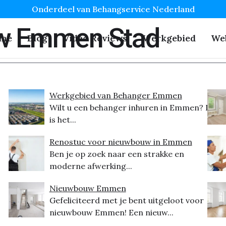
Onderdeel van Behangservice Nederland
w Emmen Stad
me
Blog
Video Reviews
Werkgebied
We
Werkgebied van Behanger Emmen
Wilt u een behanger inhuren in Emmen? Dit
is het...
Renostuc voor nieuwbouw in Emmen
Ben je op zoek naar een strakke en
moderne afwerking...
Nieuwbouw Emmen
Gefeliciteerd met je bent uitgeloot voor
nieuwbouw Emmen! Een nieuw...