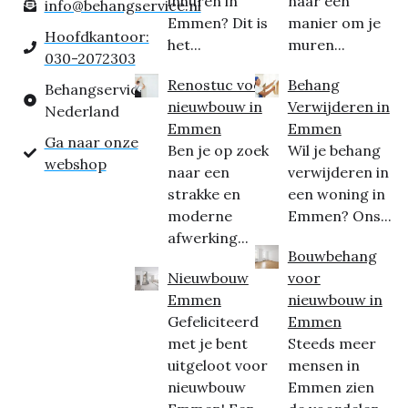
inhuren in
naar een
info@behangservice.nl
Emmen? Dit is
manier om je
Hoofdkantoor:
het...
muren...
030-2072303
Renostuc voor
Behang
Behangservice
nieuwbouw in
Verwijderen in
Nederland
Emmen
Emmen
Ga naar onze
Ben je op zoek
Wil je behang
webshop
naar een
verwijderen in
strakke en
een woning in
moderne
Emmen? Ons...
afwerking...
Bouwbehang
Nieuwbouw
voor
Emmen
nieuwbouw in
Gefeliciteerd
Emmen
met je bent
Steeds meer
uitgeloot voor
mensen in
nieuwbouw
Emmen zien