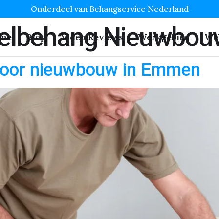
Onderdeel van Behangservice Nederland
elbehang Nieuwbou
me
Blog
Video Reviews
Werkgebied
We
voor nieuwbouw in Emmen