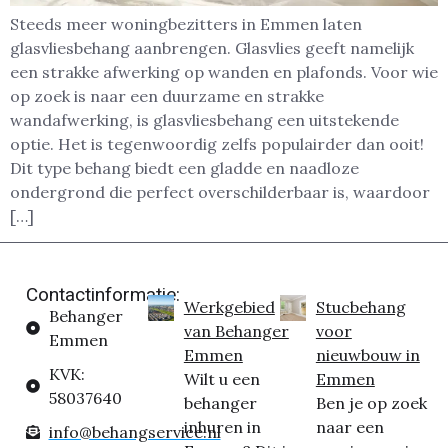
Steeds meer woningbezitters in Emmen laten
glasvliesbehang aanbrengen. Glasvlies geeft namelijk
een strakke afwerking op wanden en plafonds. Voor wie
op zoek is naar een duurzame en strakke
wandafwerking, is glasvliesbehang een uitstekende
optie. Het is tegenwoordig zelfs populairder dan ooit!
Dit type behang biedt een gladde en naadloze
ondergrond die perfect overschilderbaar is, waardoor
[…]
Contactinformatie:
Werkgebied
Stucbehang
Behanger
van Behanger
voor
Emmen
Emmen
nieuwbouw in
KVK:
Wilt u een
Emmen
58037640
behanger
Ben je op zoek
inhuren in
naar een
info@behangservice.nl