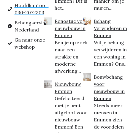
Emmen? Dit is
manier om je
Hoofdkantoor:
het...
muren...
030-2072303
Renostuc voor
Behang
Behangservice
nieuwbouw in
Verwijderen in
Nederland
Emmen
Emmen
Ga naar onze
Ben je op zoek
Wil je behang
webshop
naar een
verwijderen in
strakke en
een woning in
moderne
Emmen? Ons...
afwerking...
Bouwbehang
Nieuwbouw
voor
Emmen
nieuwbouw in
Gefeliciteerd
Emmen
met je bent
Steeds meer
uitgeloot voor
mensen in
nieuwbouw
Emmen zien
Emmen! Een
de voordelen