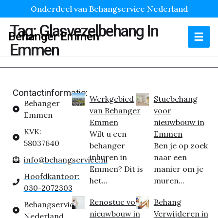
Onderdeel van Behangservice Nederland
Tag:
Glasvezelbehang In
Behanger Emmen
Emmen
Contactinformatie:
Werkgebied
Stucbehang
Behanger
van Behanger
voor
Emmen
Emmen
nieuwbouw in
KVK:
Wilt u een
Emmen
58037640
behanger
Ben je op zoek
inhuren in
naar een
info@behangservice.nl
Emmen? Dit is
manier om je
Hoofdkantoor:
het...
muren...
030-2072303
Renostuc voor
Behang
Behangservice
nieuwbouw in
Verwijderen in
Nederland