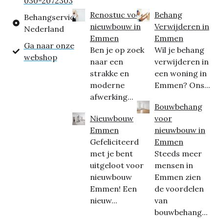
030-2072303
Renostuc voor
Behang
Behangservice
nieuwbouw in
Verwijderen in
Nederland
Emmen
Emmen
Ga naar onze
Ben je op zoek
Wil je behang
webshop
naar een
verwijderen in
strakke en
een woning in
moderne
Emmen? Ons...
afwerking...
Bouwbehang
Nieuwbouw
voor
Emmen
nieuwbouw in
Gefeliciteerd
Emmen
met je bent
Steeds meer
uitgeloot voor
mensen in
nieuwbouw
Emmen zien
Emmen! Een
de voordelen
nieuw...
van
bouwbehang...