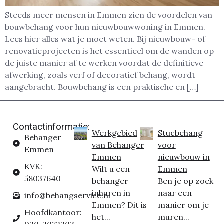
Steeds meer mensen in Emmen zien de voordelen van
bouwbehang voor hun nieuwbouwwoning in Emmen.
Lees hier alles wat je moet weten. Bij nieuwbouw- of
renovatieprojecten is het essentieel om de wanden op
de juiste manier af te werken voordat de definitieve
afwerking, zoals verf of decoratief behang, wordt
aangebracht. Bouwbehang is een praktische en […]
Contactinformatie:
Werkgebied
Stucbehang
Behanger
van Behanger
voor
Emmen
Emmen
nieuwbouw in
KVK:
Wilt u een
Emmen
58037640
behanger
Ben je op zoek
inhuren in
naar een
info@behangservice.nl
Emmen? Dit is
manier om je
Hoofdkantoor:
het...
muren...