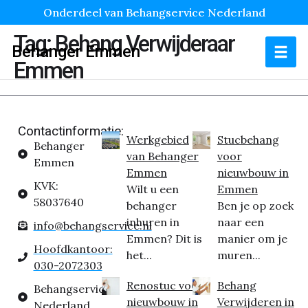
Onderdeel van Behangservice Nederland
Tag:
Behang Verwijderaar
Behanger Emmen
Emmen
Contactinformatie:
Werkgebied
Stucbehang
Behanger
van Behanger
voor
Emmen
Emmen
nieuwbouw in
KVK:
Wilt u een
Emmen
58037640
behanger
Ben je op zoek
inhuren in
naar een
info@behangservice.nl
Emmen? Dit is
manier om je
Hoofdkantoor:
het...
muren...
030-2072303
Renostuc voor
Behang
Behangservice
nieuwbouw in
Verwijderen in
Nederland