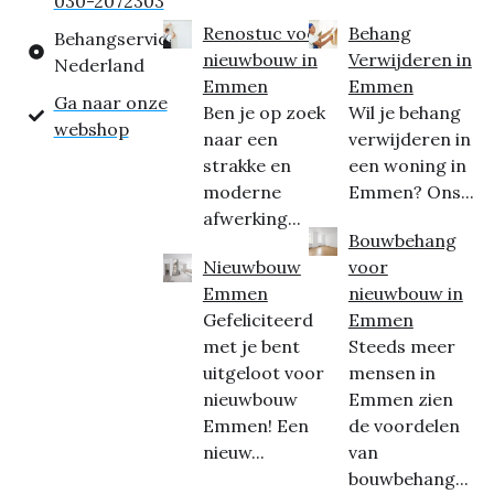
030-2072303
Renostuc voor
Behang
Behangservice
nieuwbouw in
Verwijderen in
Nederland
Emmen
Emmen
Ga naar onze
Ben je op zoek
Wil je behang
webshop
naar een
verwijderen in
strakke en
een woning in
moderne
Emmen? Ons...
afwerking...
Bouwbehang
Nieuwbouw
voor
Emmen
nieuwbouw in
Gefeliciteerd
Emmen
met je bent
Steeds meer
uitgeloot voor
mensen in
nieuwbouw
Emmen zien
Emmen! Een
de voordelen
nieuw...
van
bouwbehang...