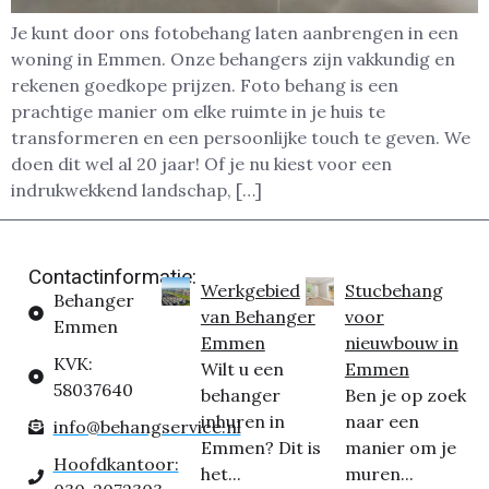
Je kunt door ons fotobehang laten aanbrengen in een
woning in Emmen. Onze behangers zijn vakkundig en
rekenen goedkope prijzen. Foto behang is een
prachtige manier om elke ruimte in je huis te
transformeren en een persoonlijke touch te geven. We
doen dit wel al 20 jaar! Of je nu kiest voor een
indrukwekkend landschap, […]
Contactinformatie:
Werkgebied
Stucbehang
Behanger
van Behanger
voor
Emmen
Emmen
nieuwbouw in
KVK:
Wilt u een
Emmen
58037640
behanger
Ben je op zoek
inhuren in
naar een
info@behangservice.nl
Emmen? Dit is
manier om je
Hoofdkantoor:
het...
muren...