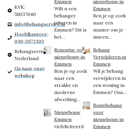
Emmen
nieuwbouw in
KVK:
Wilt u een
Emmen
58037640
behanger
Ben je op zoek
inhuren in
naar een
info@behangservice.nl
Emmen? Dit is
manier om je
Hoofdkantoor:
het...
muren...
030-2072303
Renostuc voor
Behang
Behangservice
nieuwbouw in
Verwijderen in
Nederland
Emmen
Emmen
Ga naar onze
Ben je op zoek
Wil je behang
webshop
naar een
verwijderen in
strakke en
een woning in
moderne
Emmen? Ons...
afwerking...
Bouwbehang
Nieuwbouw
voor
Emmen
nieuwbouw in
Gefeliciteerd
Emmen