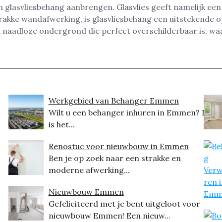
glasvliesbehang aanbrengen. Glasvlies geeft namelijk een
akke wandafwerking, is glasvliesbehang een uitstekende op
en naadloze ondergrond die perfect overschilderbaar is, w
Werkgebied van Behanger Emmen
Wilt u een behanger inhuren in Emmen? Dit
is het...
Renostuc voor nieuwbouw in Emmen
Ben je op zoek naar een strakke en
moderne afwerking...
Nieuwbouw Emmen
Gefeliciteerd met je bent uitgeloot voor
nieuwbouw Emmen! Een nieuw...