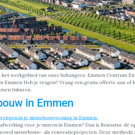
t is het werkgebied van onze behangers: Emmen Centru
Emmen Heb je vragen? Vraag een gratis offerte aan of b
mmen Inhuren.
wbouw in Emmen
afwerking voor je muren in Emmen? Dan is Renostuc dé opl
 zowel nieuwbouw- als renovatieprojecten. Deze methode 